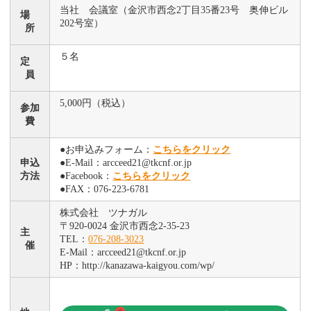
当社 会議室（金沢市西念2丁目35番23号 奥伸ビル
場
202号室）
所
５名
定
員
5,000円（税込）
参加
費
●お申込みフォーム：
こちらをクリック
申込
●E-Mail：arcceed21@tkcnf.or.jp
方法
●Facebook：
こちらをクリック
●FAX：076-223-6781
株式会社 ツナガル
〒920-0024 金沢市西念2-35-23
主
TEL：
076-208-3023
催
E-Mail：arcceed21@tkcnf.or.jp
HP：http://kanazawa-kaigyou.com/wp/