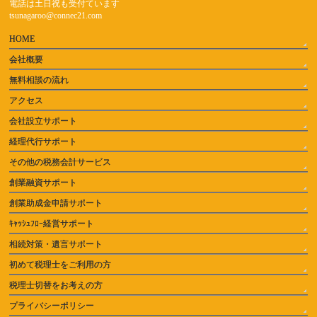
電話は土日祝も受付ています
tsunagaroo@connec21.com
HOME
会社概要
無料相談の流れ
アクセス
会社設立サポート
経理代行サポート
その他の税務会計サービス
創業融資サポート
創業助成金申請サポート
ｷｬｯｼｭﾌﾛｰ経営サポート
相続対策・遺言サポート
初めて税理士をご利用の方
税理士切替をお考えの方
プライバシーポリシー